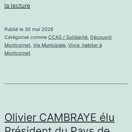
De
la lecture
la
rose
Publié le
30 mai 2026
à
Catégorisé comme
CCAS / Solidarité
,
Découvrir
la
Montcornet
,
Vie Municipale
,
Vivre, habiter à
Montcornet
tendresse,
la
fête
des
mères
célébrée
Olivier CAMBRAYE élu
à
Montcornet
Président du Pays de