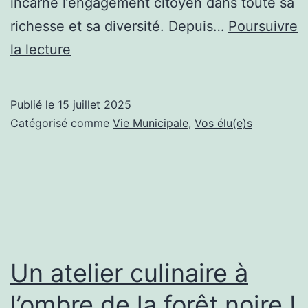
incarne l’engagement citoyen dans toute sa
richesse et sa diversité. Depuis…
Poursuivre
Une
la lecture
distinction
bien
Publié le
15 juillet 2025
méritée
Catégorisé comme
Vie Municipale
,
Vos élu(e)s
pour
Michel
TELLIER
!
Un atelier culinaire à
l’ombre de la forêt noire !