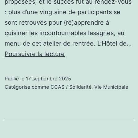
proposées, et le succès fut au rendez-vous
: plus d’une vingtaine de participants se
sont retrouvés pour (ré)apprendre à
cuisiner les incontournables lasagnes, au
menu de cet atelier de rentrée. L’Hôtel de…
Les
Poursuivre la lecture
ateliers
culinaires
Publié le
17 septembre 2025
de
Catégorisé comme
CCAS / Solidarité
,
Vie Municipale
Danièle
sont
de
retour
!