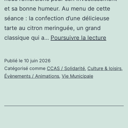
et sa bonne humeur. Au menu de cette
séance : la confection d’une délicieuse
tarte au citron meringuée, un grand
L’Atelier
classique qui a…
Poursuivre la lecture
culinair
de
Publié le
10 juin 2026
Danièle
Catégorisé comme
CCAS / Solidarité
,
Culture & loisirs
,
se
Évènements / Animations
,
Vie Municipale
met
aux
saveurs
d’été
!