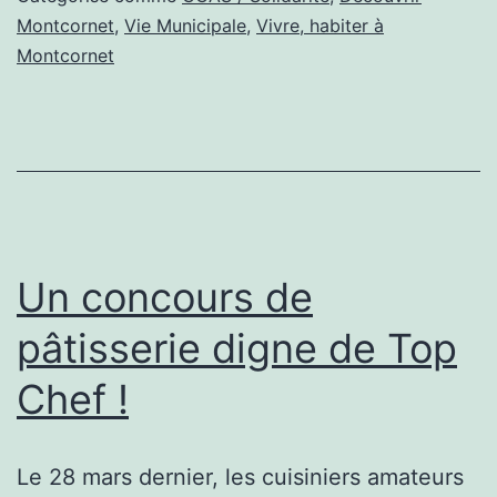
l’
Montcornet
,
Vie Municipale
,
Vivre, habiter à
Montcornet
d
la
fo
no
!
Un concours de
pâtisserie digne de Top
Chef !
Le 28 mars dernier, les cuisiniers amateurs