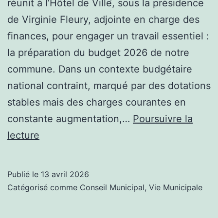
réunit à l’Hôtel de Ville, sous la présidence
de Virginie Fleury, adjointe en charge des
finances, pour engager un travail essentiel :
la préparation du budget 2026 de notre
commune. Dans un contexte budgétaire
national contraint, marqué par des dotations
stables mais des charges courantes en
constante augmentation,…
Poursuivre la
Préparer,
lecture
en
responsabilité,
Publié le
13 avril 2026
le
Catégorisé comme
Conseil Municipal
,
Vie Municipale
budget
2026.