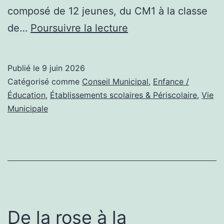
composé de 12 jeunes, du CM1 à la classe
Conseil
de…
Poursuivre la lecture
municipal
des
Publié le
9 juin 2026
jeunes
Catégorisé comme
Conseil Municipal
,
Enfance /
:
Éducation
,
Établissements scolaires & Périscolaire
,
Vie
Municipale
un
engagement
fort
pour
la
citoyenneté
De la rose à la
!