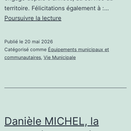
territoire. Félicitations également à :…
Olivier
Poursuivre la lecture
CAMBRAYE
élu
Publié le
20 mai 2026
Président
Catégorisé comme
Équipements municipaux et
du
communautaires
,
Vie Municipale
Pays
de
Thiérache,
Bernadette
HEDIART,
1ère
Danièle MICHEL, la
Vice-