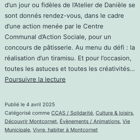
d’un jour ou fidèles de l’Atelier de Danièle se
sont donnés rendez-vous, dans le cadre
d’une action menée par le Centre
Communal d’Action Sociale, pour un
concours de pâtisserie. Au menu du défi : la
réalisation d’un tiramisu. Et pour l’occasion,
toutes les astuces et toutes les créativités…
Un
Poursuivre la lecture
concours
de
Publié le
4 avril 2025
pâtisserie
Catégorisé comme
CCAS / Solidarité
,
Culture & loisirs
,
digne
Découvrir Montcornet
,
Évènements / Animations
,
Vie
Municipale
,
Vivre, habiter à Montcornet
de