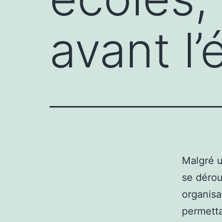
avant l’é
Malgré u
se dérou
organisat
permetta