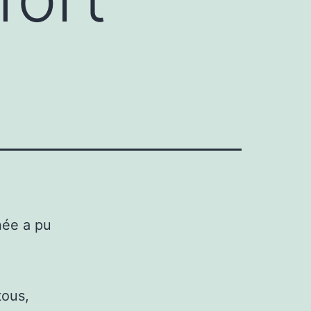
née a pu
tous,