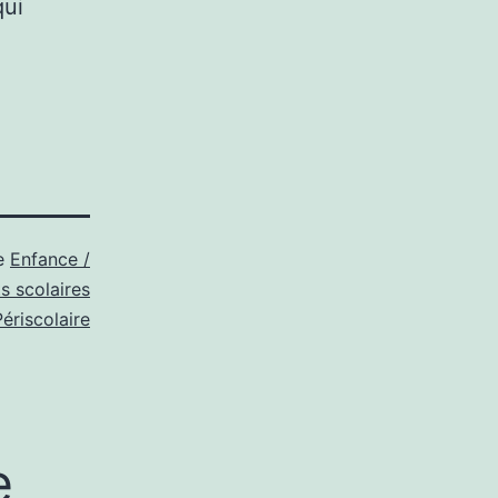
qui
e
Enfance /
s scolaires
Périscolaire
e