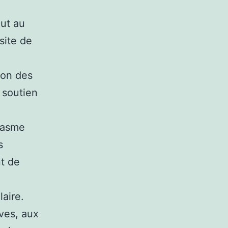
out au
site de
ion des
 soutien
siasme
s
t de
aire.
ves, aux