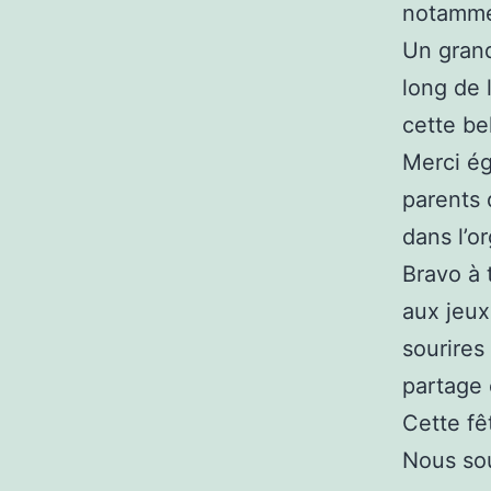
notamme
Un grand
long de 
cette be
Merci ég
parents 
dans l’o
Bravo à 
aux jeux
sourires
partage 
Cette fê
Nous sou