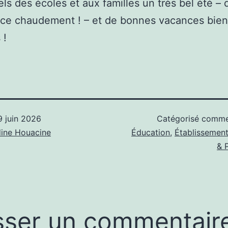
ls des écoles et aux familles un très bel été – 
e chaudement ! – et de bonnes vacances bien
 !
9 juin 2026
Catégorisé comm
ine Houacine
Éducation
,
Établissement
& 
sser un commentair