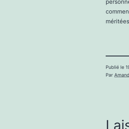
personne
commenc
méritées
Publié le
1
Par
Amand
Lai