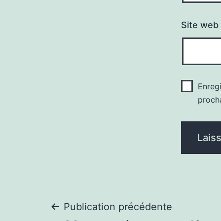
Site web
Enreg
proch
Navigation
Publication précédente