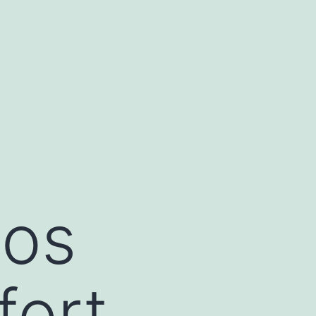
nos
fort