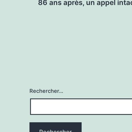
86 ans après, un appel inta
de
l’article
Rechercher…