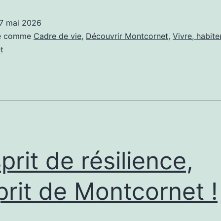
colorées
7 mai 2026
pour
sé comme
Cadre de vie
,
Découvrir Montcornet
,
Vivre, habite
un
t
cadre
de
vie
égayé
!
sprit de résilience,
sprit de Montcornet !