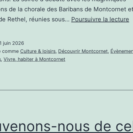
ons de la chorale des Baribans de Montcornet et
E
de Rethel, réunies sous…
Poursuivre la lecture
a
l
1 juin 2026
m
sé comme
Culture & loisirs
,
Découvrir Montcornet
,
Évènemen
à
s
,
Vivre, habiter à Montcornet
M
!
venons-nous de cel