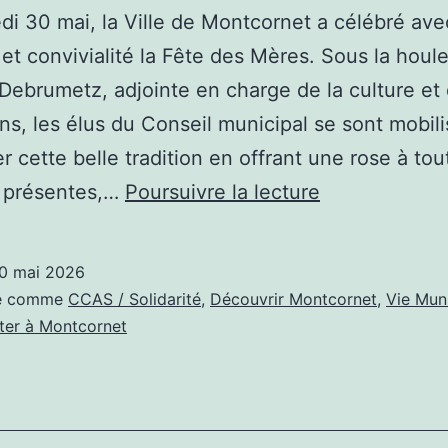
i 30 mai, la Ville de Montcornet a célébré ave
et convivialité la Fête des Mères. Sous la houl
Debrumetz, adjointe en charge de la culture et
ns, les élus du Conseil municipal se sont mobil
r cette belle tradition en offrant une rose à tou
De
présentes,…
Poursuivre la lecture
la
rose
0 mai 2026
à
sé comme
CCAS / Solidarité
,
Découvrir Montcornet
,
Vie Mun
la
iter à Montcornet
tendresse,
la
fête