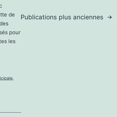
c
ette de
Publications
plus anciennes
 des
isés pour
tes les
icipale
,