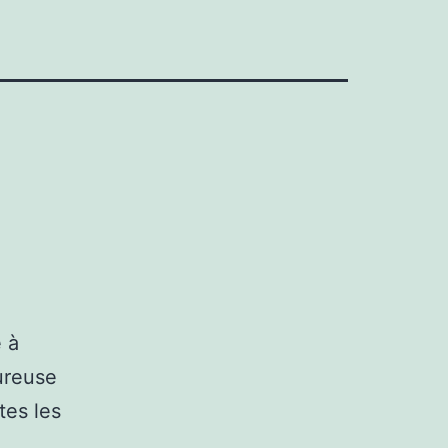
e à
ureuse
tes les