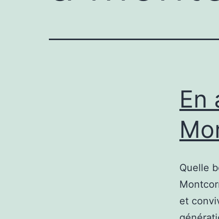
En 
Mon
Quelle b
Montcor
et convi
générati