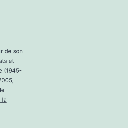
ur de son
ts et
ne (1945-
 2005,
de
 la