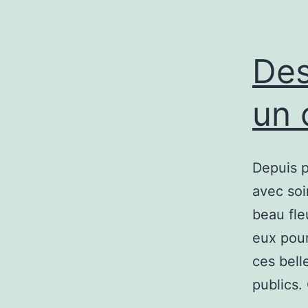
Des
un 
Depuis p
avec soi
beau fle
eux pour
ces bell
publics.