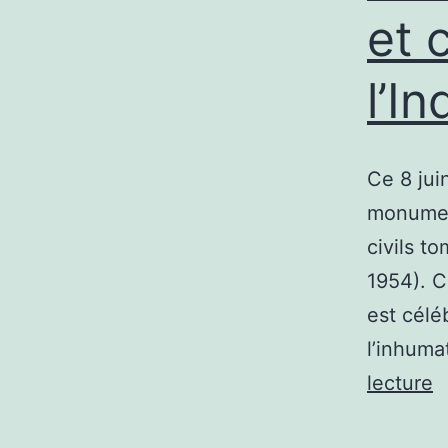
et 
l’I
Ce 8 jui
monumen
civils t
1954). C
est célé
l’inhuma
S
lecture
n