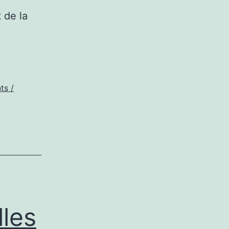
 de la
n
vant
a
usique
ts /
ontcornet
les