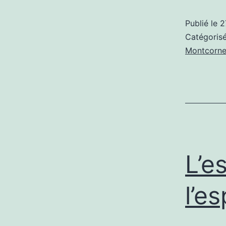
Publié le
2
Catégori
Montcorne
L’e
l’e