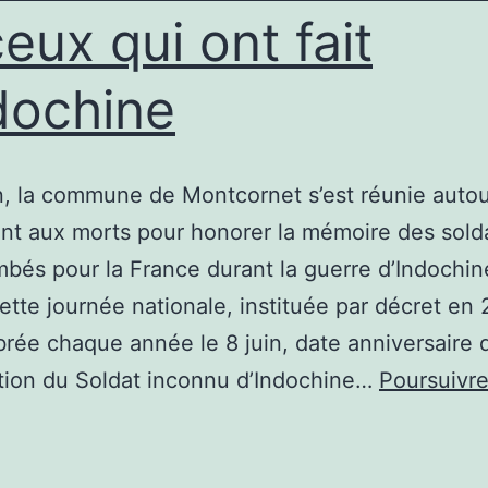
ceux qui ont fait
ndochine
n, la commune de Montcornet s’est réunie auto
t aux morts pour honorer la mémoire des solda
ombés pour la France durant la guerre d’Indochi
ette journée nationale, instituée par décret en
brée chaque année le 8 juin, date anniversaire 
tion du Soldat inconnu d’Indochine…
Poursuivre
ouvenons-
ous