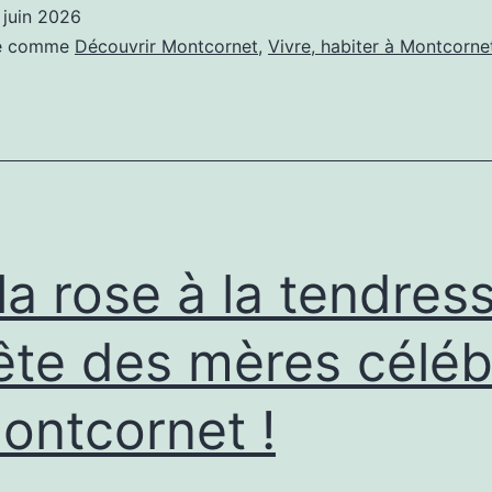
e
 juin 2026
elles
sé comme
Découvrir Montcornet
,
Vivre, habiter à Montcorne
t
eux
ui
nt
it
’Indochine
la rose à la tendres
fête des mères célé
ontcornet !