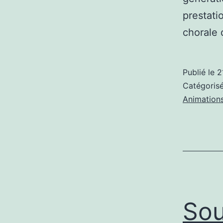
prestati
chorale 
Publié le
2
Catégori
Animation
Sou