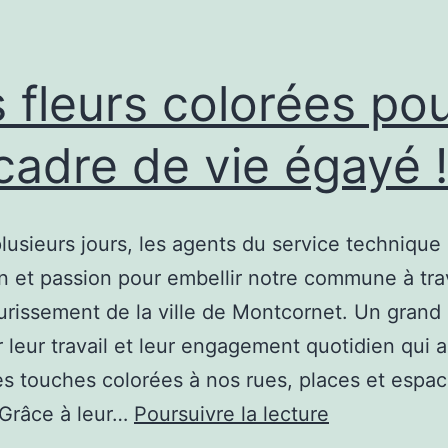
des
mères
célébrée
 fleurs colorées po
à
cadre de vie égayé !
Montcornet
!
lusieurs jours, les agents du service techniqu
n et passion pour embellir notre commune à tra
urissement de la ville de Montcornet. Un grand
 leur travail et leur engagement quotidien qui 
es touches colorées à nos rues, places et espa
Des
 Grâce à leur…
Poursuivre la lecture
fleurs