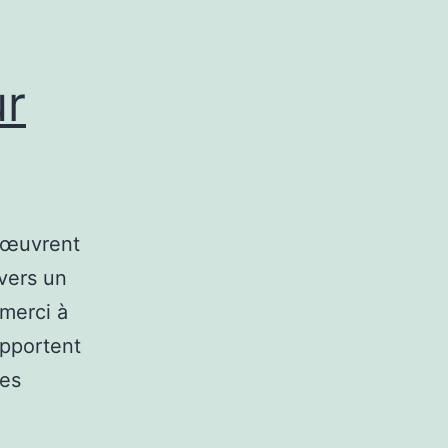
ur
e œuvrent
vers un
 merci à
apportent
ces