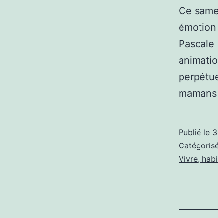
Ce samed
émotion 
Pascale 
animatio
perpétue
mamans 
Publié le
3
Catégori
Vivre, hab