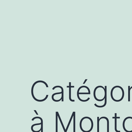
Aller
au
contenu
Catégor
à Mont