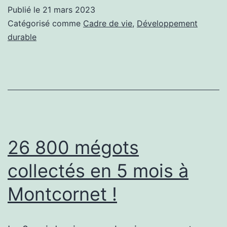
France
Publié le
21 mars 2023
propres
Catégorisé comme
Cadre de vie
,
Développement
!
durable
Malgré
la
pluie,
des
présents
!
26 800 mégots
collectés en 5 mois à
Montcornet !