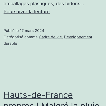
emballages plastiques, des bidons…
Nettoyer
Poursuivre la lecture
la
nature
Publié le
17 mars 2024
:
Catégorisé comme
Cadre de vie
,
Développement
des
durable
déchets
en
quantité
très
importante
!
Hauts-de-France
propres ! Malgré la pluie,