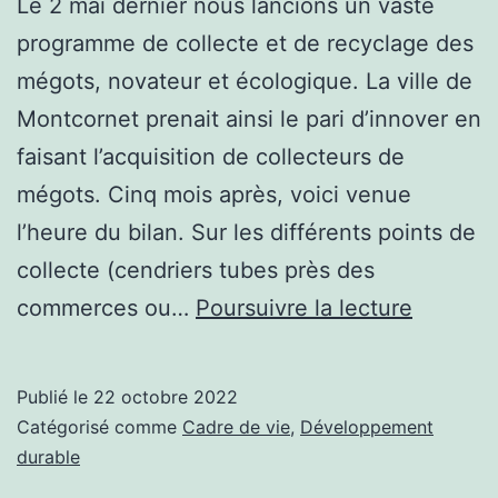
Le 2 mai dernier nous lancions un vaste
programme de collecte et de recyclage des
mégots, novateur et écologique. La ville de
Montcornet prenait ainsi le pari d’innover en
faisant l’acquisition de collecteurs de
mégots. Cinq mois après, voici venue
l’heure du bilan. Sur les différents points de
collecte (cendriers tubes près des
26
commerces ou…
Poursuivre la lecture
800
mégots
Publié le
22 octobre 2022
collecté
Catégorisé comme
Cadre de vie
,
Développement
en
durable
5