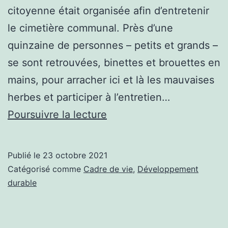
citoyenne était organisée afin d’entretenir
le cimetière communal. Près d’une
quinzaine de personnes – petits et grands –
se sont retrouvées, binettes et brouettes en
mains, pour arracher ici et là les mauvaises
herbes et participer à l’entretien…
L’éco-
Poursuivre la lecture
citoyenneté
passe
Publié le
23 octobre 2021
aussi
Catégorisé comme
Cadre de vie
,
Développement
par
durable
l’entretien
du