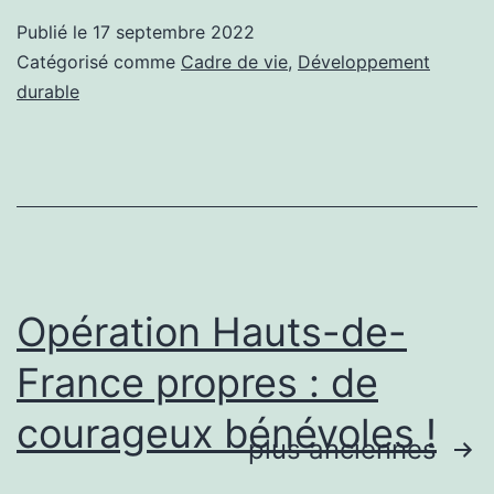
LA
Publié le
17 septembre 2022
HAUSSE
Catégorisé comme
Cadre de vie
,
Développement
DES
durable
PRIX
DE
L’ÉNERGIE,
LE
NÉCESSAIRE
AJUSTEMENT
Opération Hauts-de-
DES
France propres : de
HORAIRES
courageux bénévoles !
DE
plus anciennes
L’ÉCLAIRAGE