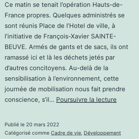
PUBLIC
Ce matin se tenait l’opération Hauts-de-
POUR
France propres. Quelques administrés se
40%
sont réunis Place de l’Hotel de ville, à
D’ECONOMIE
l’initiative de François-Xavier SAINTE-
BEUVE. Armés de gants et de sacs, ils ont
ramassé ici et là les déchets jetés par
d’autres concitoyens. Au-delà de la
sensibilisation à l’environnement, cette
journée de mobilisation nous fait prendre
Opérati
conscience, s’il…
Poursuivre la lecture
Hauts-
de-
Publié le
20 mars 2022
France
Catégorisé comme
Cadre de vie
,
Développement