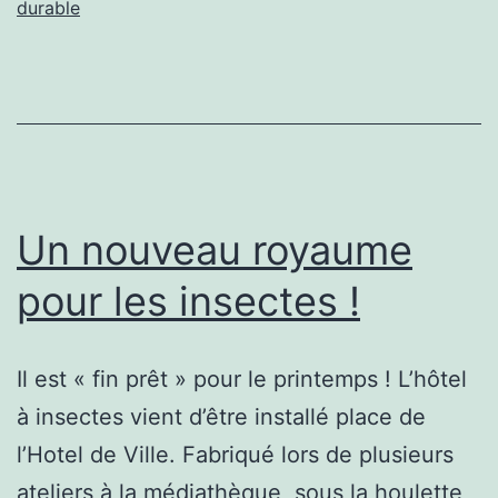
propres
durable
:
de
courag
bénévo
!
Un nouveau royaume
pour les insectes !
Il est « fin prêt » pour le printemps ! L’hôtel
à insectes vient d’être installé place de
l’Hotel de Ville. Fabriqué lors de plusieurs
ateliers à la médiathèque, sous la houlette