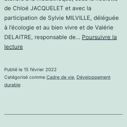
de Chloé JACQUELET et avec la
participation de Sylvie MILVILLE, déléguée
à l’écologie et au bien vivre et de Valérie
DELAITRE, responsable de…
Poursuivre la
Un
lecture
nouveau
royaume
Publié le
15 février 2022
pour
Catégorisé comme
Cadre de vie
,
Développement
les
durable
insectes
!