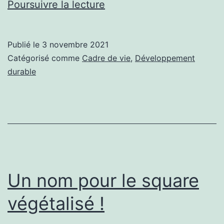
Deux
Poursuivre la lecture
hôtels
à
Publié le
3 novembre 2021
insectes
Catégorisé comme
Cadre de vie
,
Développement
made
durable
in
Montcornet
!
Un nom pour le square
végétalisé !