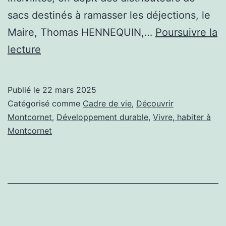
sacs destinés à ramasser les déjections, le
Maire, Thomas HENNEQUIN,…
Poursuivre la
Les
lecture
déjections
canines
Publié le
22 mars 2025
valent
Catégorisé comme
Cadre de vie
,
Découvrir
désormais
Montcornet
,
Développement durable
,
Vivre, habiter à
Montcornet
200
€
!