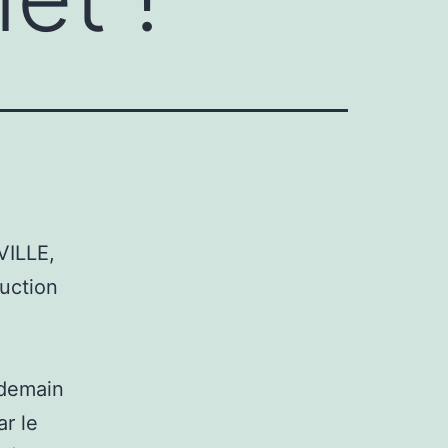
VILLE,
ruction
 demain
ar le