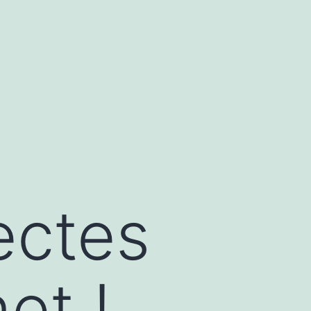
ectes
et !