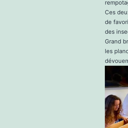
rempotag
Ces deux
de favor
des inse
Grand b
les plan
dévoueme