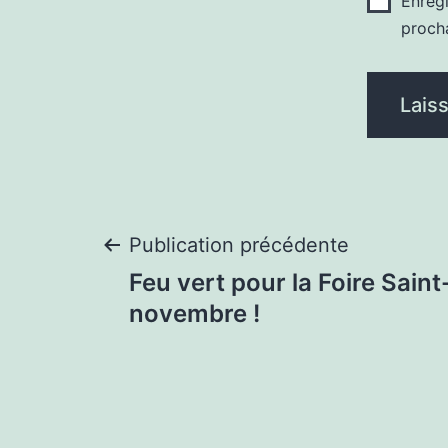
Enreg
proch
Navigation
Publication précédente
Feu vert pour la Foire Sain
de
novembre !
l’article