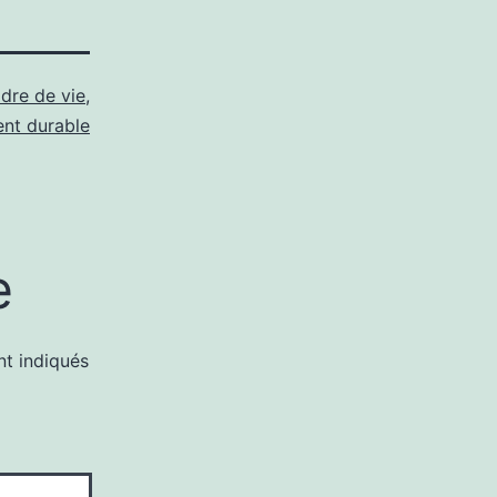
dre de vie
,
nt durable
e
nt indiqués