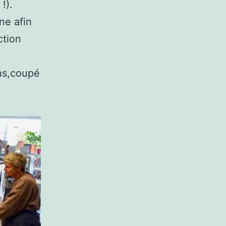
!).
ne afin
ction
ns,coupé