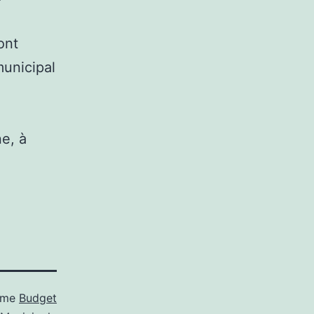
ont
municipal
e, à
mme
Budget