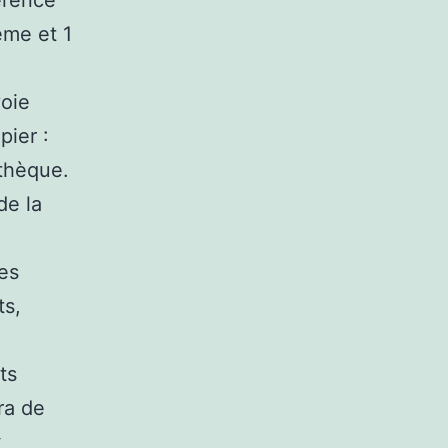
érence
ème et 1
voie
ier :
athèque.
de la
Les
ts,
ts
ra de
x