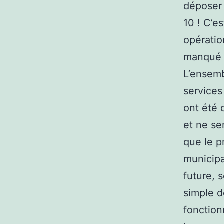
déposer 
10 ! C’e
opératio
manqué 
L’ensemb
services 
ont été 
et ne se
que le pr
municipa
future, 
simple d
fonctio