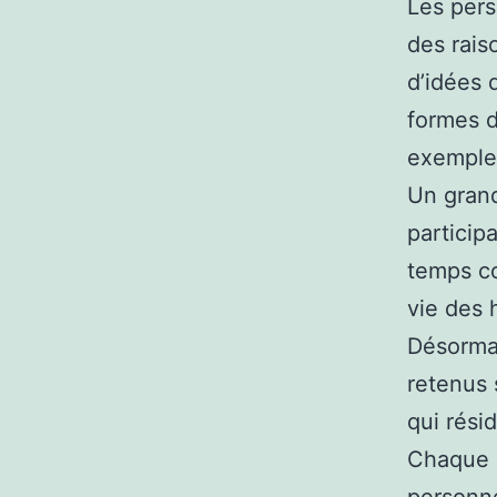
Les pers
des rais
d’idées d
formes d
exemple
Un grand
particip
temps co
vie des 
Désormai
retenus 
qui rési
Chaque h