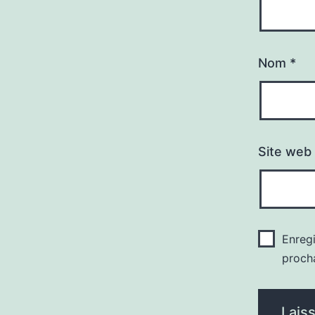
Nom
*
Site web
Enreg
proch