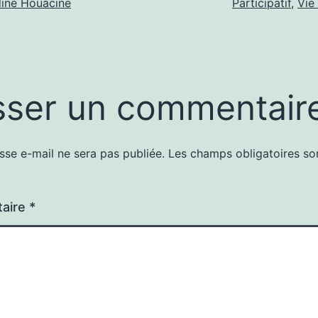
ine Houacine
Participatif
,
Vie
sser un commentair
sse e-mail ne sera pas publiée.
Les champs obligatoires so
aire
*