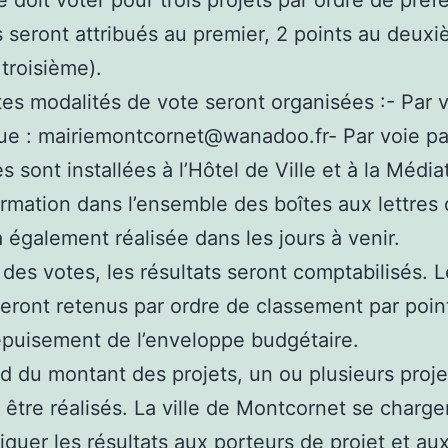
 doit voter pour trois projets par ordre de préf
s seront attribués au premier, 2 points au deuxi
 troisième).
tes modalités de vote seront organisées :- Par 
e : mairiemontcornet@wanadoo.fr- Par voie pap
s sont installées à l’Hôtel de Ville et à la Médi
rmation dans l’ensemble des boîtes aux lettres 
ra également réalisée dans les jours à venir.
e des votes, les résultats seront comptabilisés. 
seront retenus par ordre de classement par poin
épuisement de l’enveloppe budgétaire.
d du montant des projets, un ou plusieurs proje
 être réalisés. La ville de Montcornet se charge
uer les résultats aux porteurs de projet et au