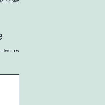
 Municipale
e
nt indiqués