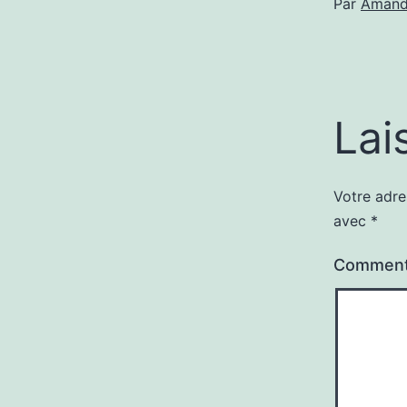
Par
Amand
Lai
Votre adre
avec
*
Comment