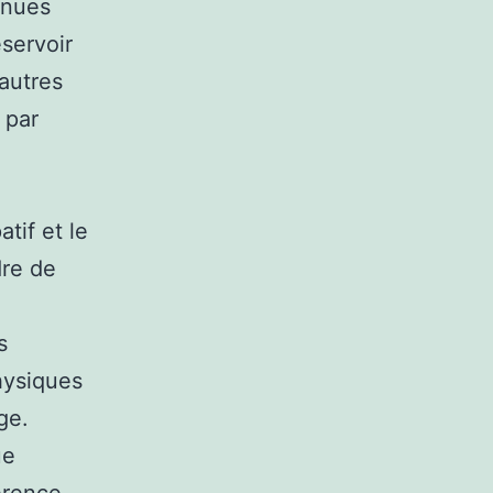
enues
éservoir
’autres
 par
tif et le
dre de
s
hysiques
ge.
ue