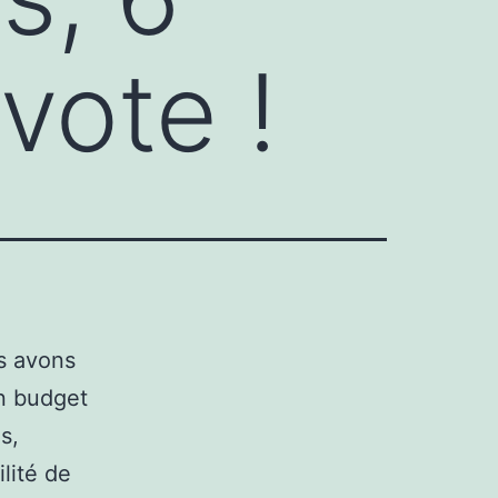
vote !
s avons
un budget
s,
lité de