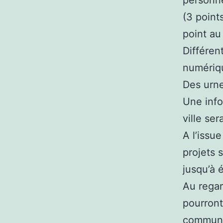
personne
(3 point
point au
Différen
numériqu
Des urne
Une info
ville se
A l’issu
projets 
jusqu’à 
Au regar
pourront
communiq