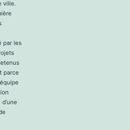
ville.
mière
s
 par les
rojets
retenus
t parce
l’équipe
tion
e d’une
de