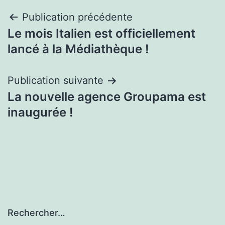
Navigation
Publication précédente
Le mois Italien est officiellement
de
lancé à la Médiathèque !
l’article
Publication suivante
La nouvelle agence Groupama est
inaugurée !
Rechercher…