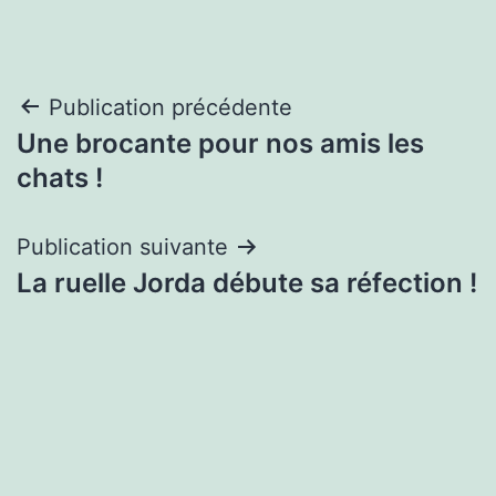
Navigation
Publication précédente
Une brocante pour nos amis les
de
chats !
l’article
Publication suivante
La ruelle Jorda débute sa réfection !