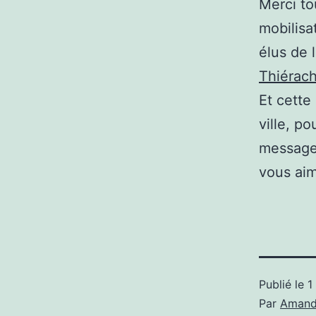
Merci to
mobilisa
élus de 
Thiérac
Et cette
ville, p
message 
vous aim
Publié le
1
Par
Amand