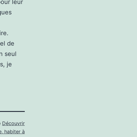
our leur
gues
ire.
el de
n seul
, je
e
Découvrir
e, habiter à