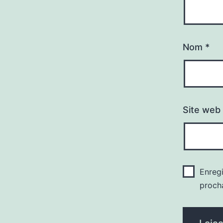
Nom
*
Site web
Enreg
proch