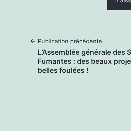
Navigation
Publication précédente
L’Assemblée générale des 
de
Fumantes : des beaux proje
belles foulées !
l’article