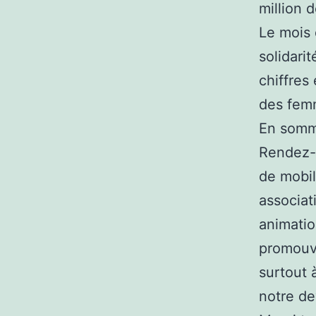
million 
Le mois 
solidarit
chiffres
des femm
En somm
Rendez-
de mobil
associat
animatio
promouvo
surtout à
notre de