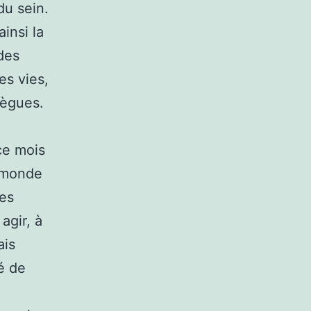
du sein.
insi la
 des
es vies,
lègues.
ce mois
u monde
les
agir, à
ais
té de