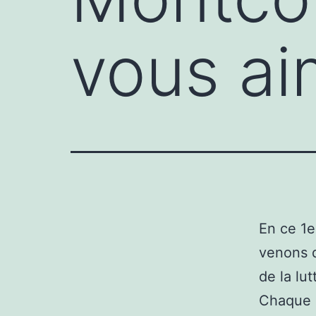
vous ai
En ce 1
venons d
de la lu
Chaque a