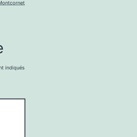
Montcornet
e
nt indiqués