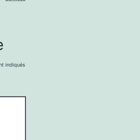
e
nt indiqués