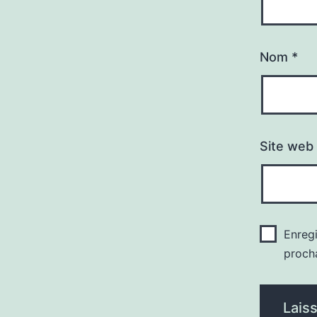
Nom
*
Site web
Enreg
proch