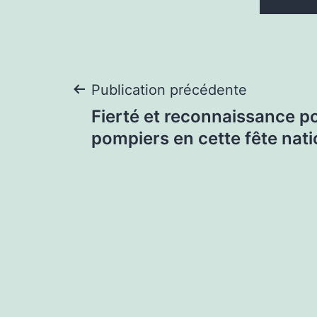
Navigation
Publication précédente
Fierté et reconnaissance p
de
pompiers en cette fête nati
l’article