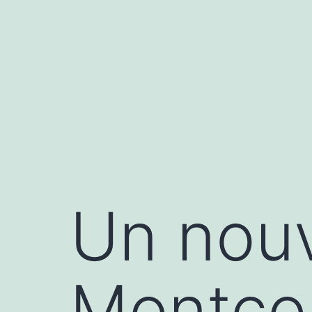
Aller
au
contenu
Un nou
Montcor