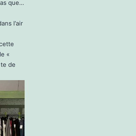
pas que…
ns l’air
cette
de «
ute de