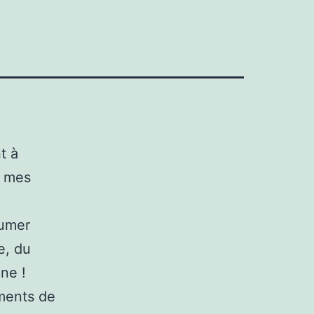
t à
c mes
.
lumer
e, du
ne !
ments de