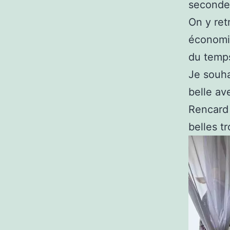
seconde
On y ret
économie
du temps
Je souha
belle av
Rencard 
belles tr