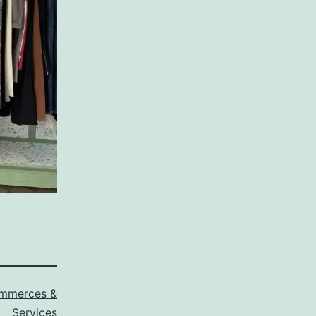
mmerces &
Services