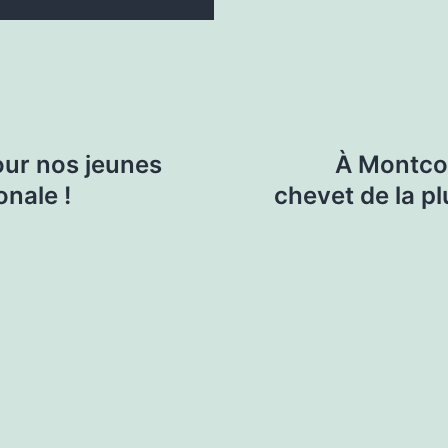
our nos jeunes
À Montcor
onale !
chevet de la pl