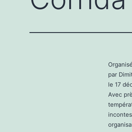
Organisé
par Dimi
le 17 dé
Avec prè
températ
incontes
organisa