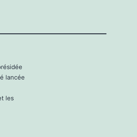
présidée
té lancée
t les