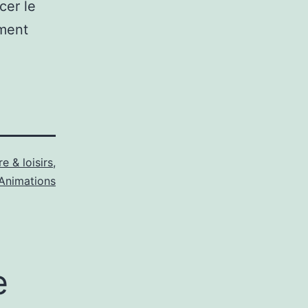
cer le
oment
e & loisirs
,
Animations
e