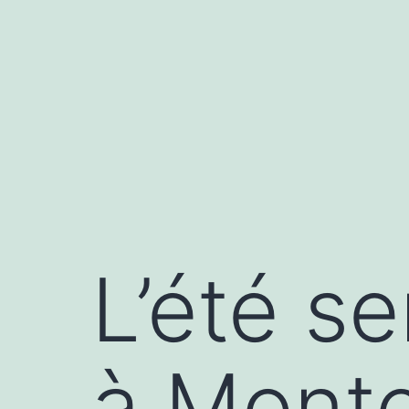
Aller
au
contenu
L’été se
à Mont