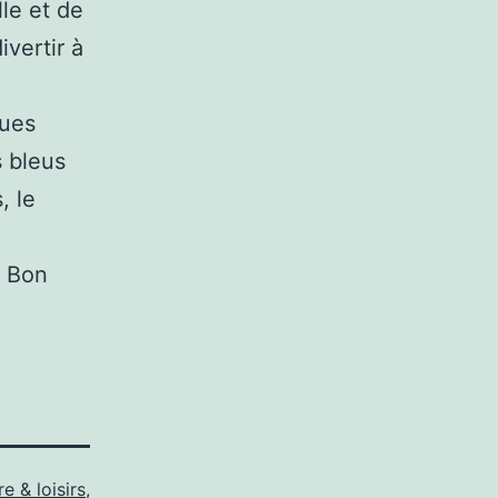
lle et de
vertir à
ques
s bleus
, le
! Bon
e & loisirs
,