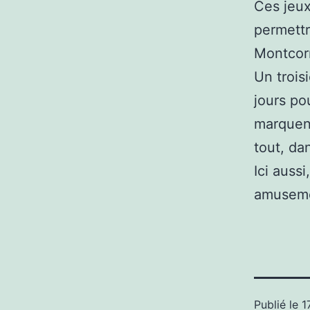
Ces jeux
permettr
Montcor
Un trois
jours po
marquent
tout, da
Ici auss
amuseme
Publié le
1