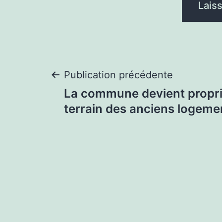
Navigation
Publication précédente
La commune devient propri
de
terrain des anciens logem
l’article