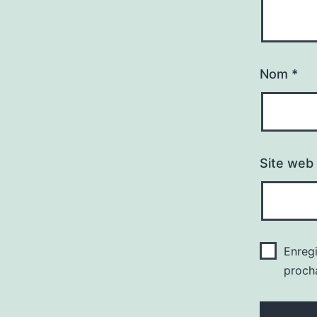
Nom
*
Site web
Enreg
proch