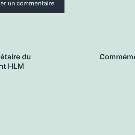
étaire du
Commémora
ent HLM