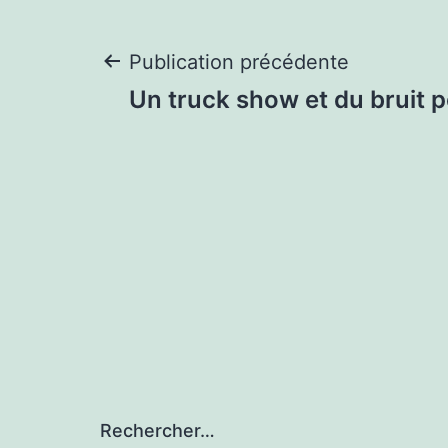
Navigation
Publication précédente
Un truck show et du bruit p
de
l’article
Rechercher…