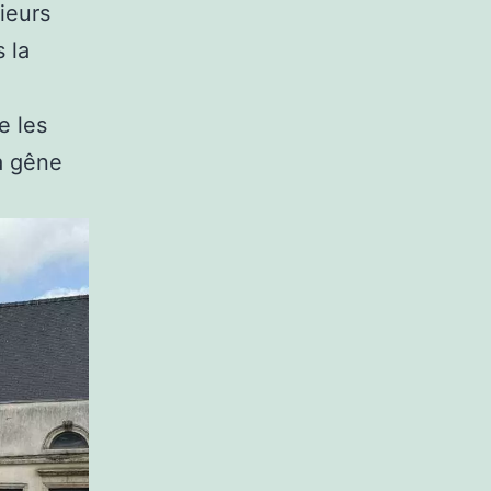
ieurs
s la
e les
la gêne