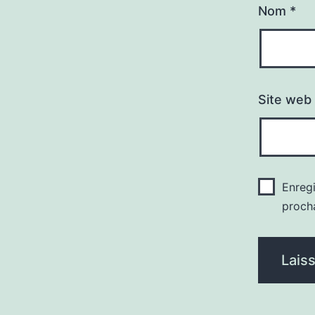
Nom
*
Site web
Enreg
proch