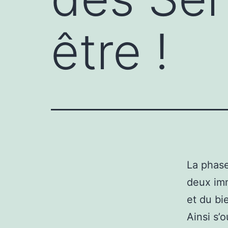
être !
La
phase
deux imm
et du bi
Ainsi s’