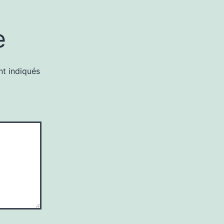
e
nt indiqués