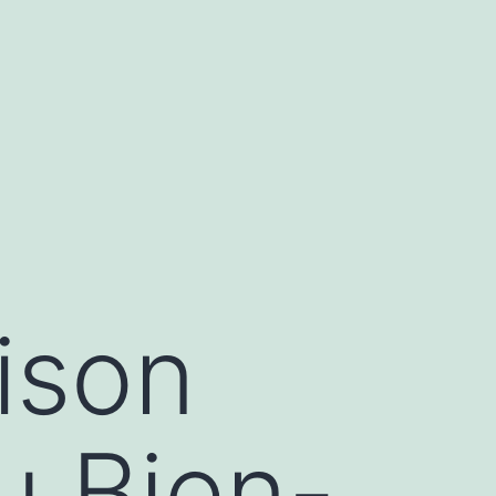
ison
u Bien-