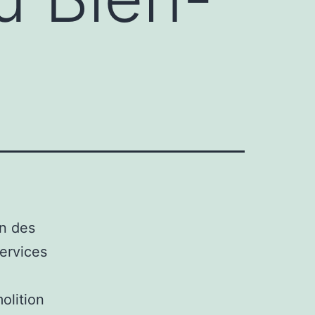
n des
ervices
olition